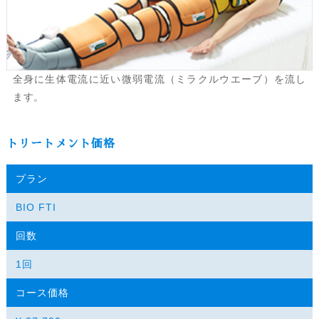
全身に生体電流に近い微弱電流（ミラクルウエーブ）を流し
ます。
トリートメント価格
プラン
BIO FTI
回数
1回
コース価格