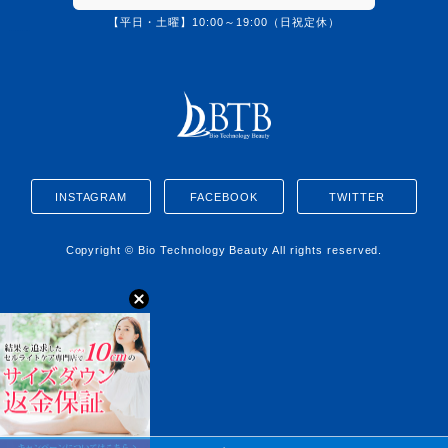
【平日・土曜】10:00～19:00（日祝定休）
0120-1362-76
INSTAGRAM
FACEBOOK
TWITTER
Copyright © Bio Technology Beauty All rights reserved.