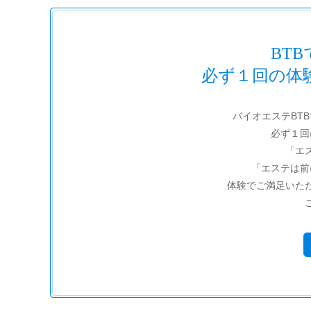
BT
必ず１回の体
バイオエステBT
必ず１回
「エ
「エステは前
体験でご満足いた